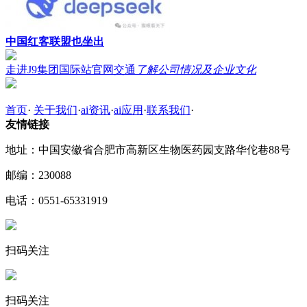
中国红客联盟也坐出
走进J9集团国际站官网交通
了解公司情况及企业文化
首页
·
关于我们
·
ai资讯
·
ai应用
·
联系我们
·
友情链接
地址：中国安徽省合肥市高新区生物医药园支路华佗巷88号
邮编：230088
电话：0551-65331919
扫码关注
扫码关注