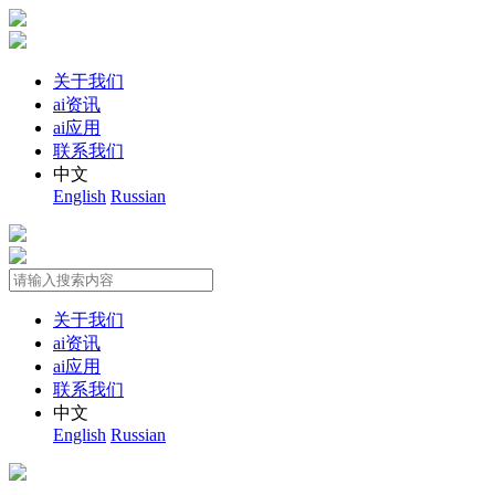
关于我们
ai资讯
ai应用
联系我们
中文
English
Russian
关于我们
ai资讯
ai应用
联系我们
中文
English
Russian