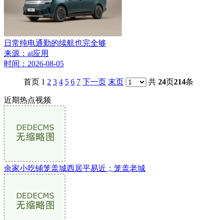
日常纯电通勤的续航也完全够
来源：ai应用
时间：2026-08-05
首页 1
2
3
4
5
6
7
下一页
末页
共
24
页
214
条
近期热点视频
余家小吃铺笼盖城西居平易近；笼盖老城