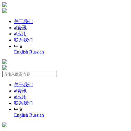
关于我们
ai资讯
ai应用
联系我们
中文
English
Russian
关于我们
ai资讯
ai应用
联系我们
中文
English
Russian