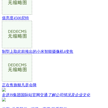
值亮度4500尼特
制型上取此前推出的小米智能摄像机4变焦
正在售旗舰凡是会降
走进J9集团国际站官网交通
了解公司情况及企业文化