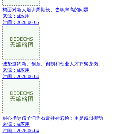
构面对新人培训周期长、去职率高的问题
来源：ai应用
时间：2026-06-05
诚挚邀约新、创意、创制和创业人才齐聚龙岗、
来源：ai应用
时间：2026-06-04
耐心指导孩子们为石膏娃娃彩绘；更是咸阳挪动
来源：ai应用
时间：2026-06-04