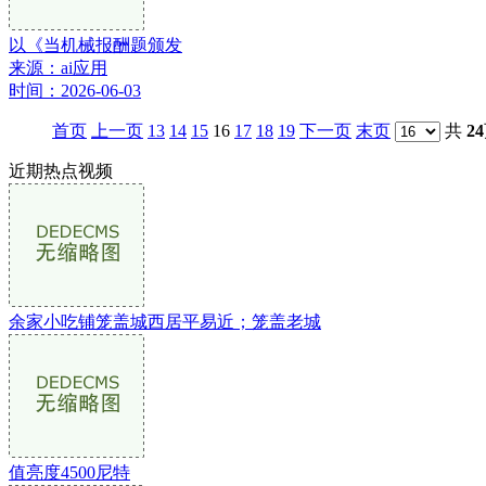
以《当机械报酬题颁发
来源：ai应用
时间：2026-06-03
首页
上一页
13
14
15
16
17
18
19
下一页
末页
共
24
近期热点视频
余家小吃铺笼盖城西居平易近；笼盖老城
值亮度4500尼特